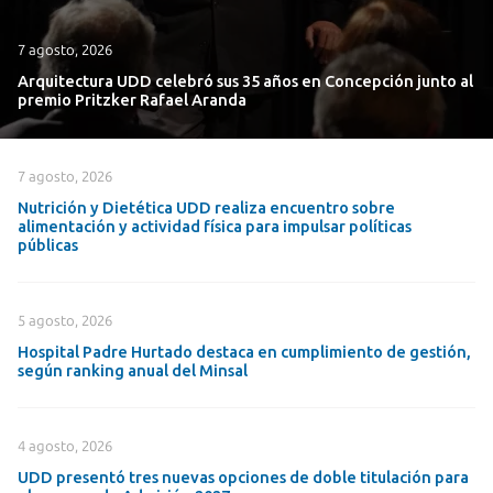
7 agosto, 2026
Arquitectura UDD celebró sus 35 años en Concepción junto al
premio Pritzker Rafael Aranda
7 agosto, 2026
Nutrición y Dietética UDD realiza encuentro sobre
alimentación y actividad física para impulsar políticas
públicas
5 agosto, 2026
Hospital Padre Hurtado destaca en cumplimiento de gestión,
según ranking anual del Minsal
4 agosto, 2026
UDD presentó tres nuevas opciones de doble titulación para