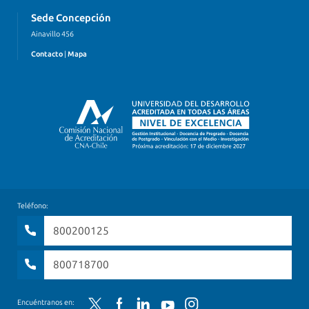
Sede Concepción
Ainavillo 456
Contacto
|
Mapa
Teléfono:
800200125
800718700
Twitter
Facebook
LinkedIn
YouTube
Instagram
Encuéntranos en: