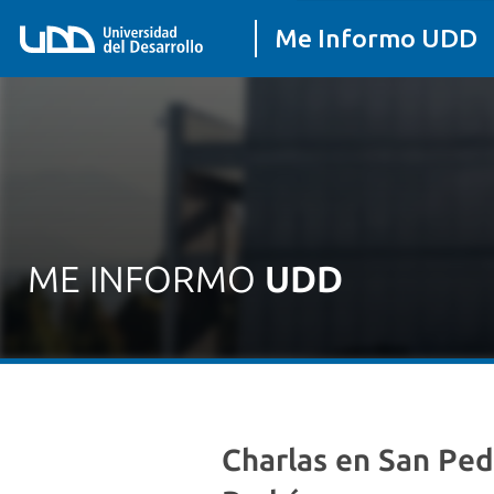
Me Informo UDD
ME INFORMO
UDD
Inicio
/
Charlas en San Pedro, Til Til y Paine dictadas por el profeso
Charlas en San Pedr