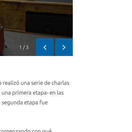
1
/
3
Previous
Next
 realizó una serie de charlas
n una primera etapa- en las
la segunda etapa fue
te comenzando con qué