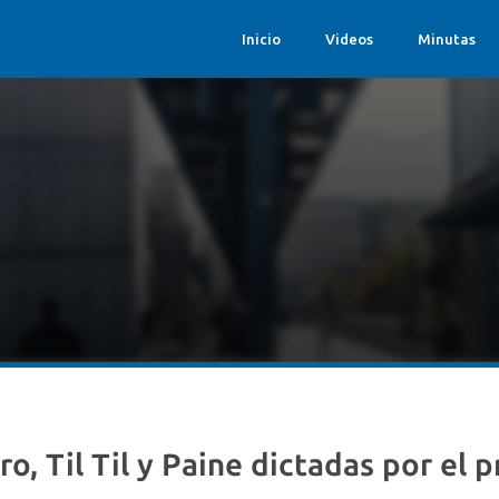
Inicio
Videos
Minutas
r Nicolás Rodríguez
/
Charlas en San Pedro, Til Til y Paine dictadas po
o, Til Til y Paine dictadas por el 