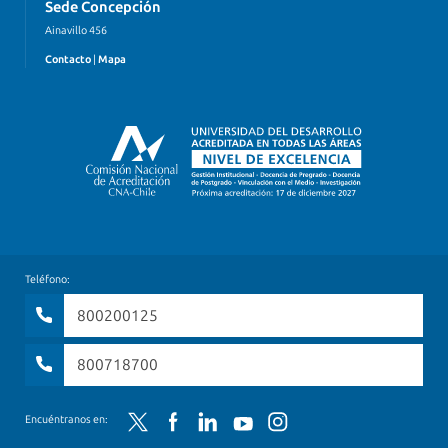
Sede Concepción
Ainavillo 456
Contacto
|
Mapa
Teléfono:
800200125
800718700
Twitter
Facebook
LinkedIn
YouTube
Instagram
Encuéntranos en: