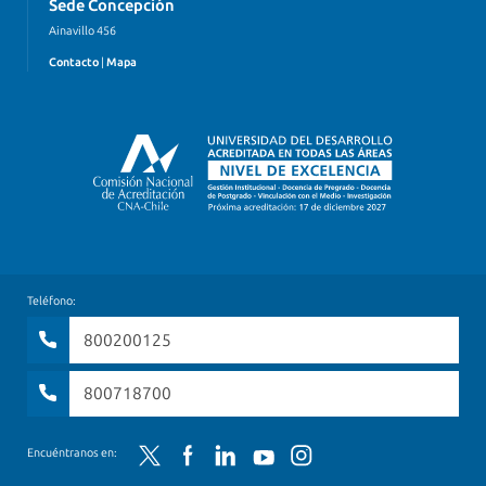
Sede Concepción
Ainavillo 456
Contacto
|
Mapa
Teléfono:
800200125
800718700
Twitter
Facebook
LinkedIn
YouTube
Instagram
Encuéntranos en: